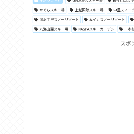
早割リフト券
GALA湯沢スキー場
石打丸山ス
かぐらスキー場
上越国際スキー場
中里スノー
湯沢中里スノーリゾート
ムイカスノーリゾート
八海山麓スキー場
NASPAスキーガーデン
一本
スポ