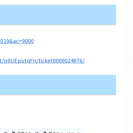
80019&ac=9000
et/p8UEputqFn/ticket0000024076/