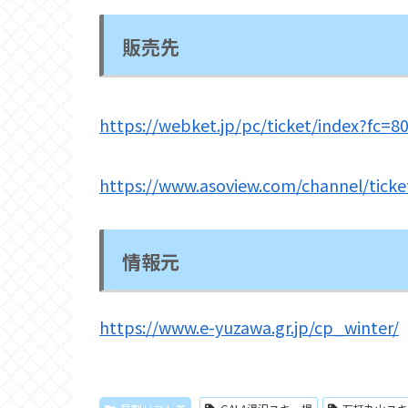
販売先
https://webket.jp/pc/ticket/index?fc=
https://www.asoview.com/channel/tick
情報元
https://www.e-yuzawa.gr.jp/cp_winter/