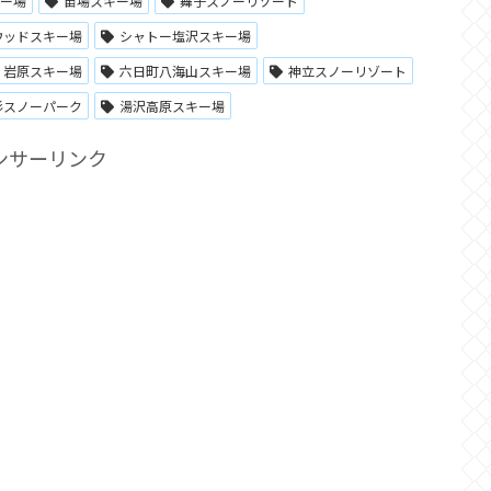
キー場
苗場スキー場
舞子スノーリゾート
ウッドスキー場
シャトー塩沢スキー場
岩原スキー場
六日町八海山スキー場
神立スノーリゾート
杉スノーパーク
湯沢高原スキー場
ンサーリンク