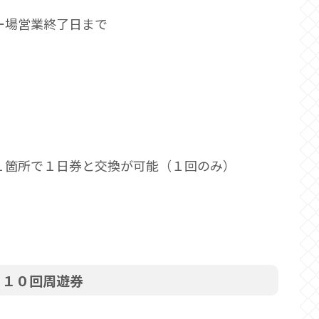
ー場営業終了日まで
１箇所で１日券と交換が可能（１回のみ）
）１０回周遊券