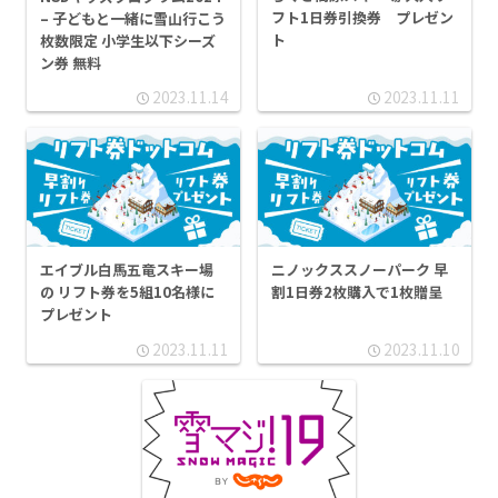
フト1日券引換券 プレゼン
– 子どもと一緒に雪山行こう
ト
枚数限定 小学生以下シーズ
ン券 無料
2023.11.14
2023.11.11
エイブル白馬五竜スキー場
ニノックススノーパーク 早
の リフト券を5組10名様に
割1日券2枚購入で1枚贈呈
プレゼント
2023.11.11
2023.11.10